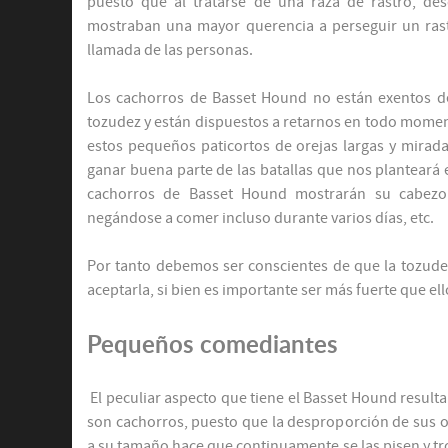
puesto que al tratarse de una raza de rastro, de
mostraban una mayor querencia a perseguir un rast
llamada de las personas.
Los cachorros de Basset Hound no están exentos d
tozudez y están dispuestos a retarnos en todo momen
estos pequeños paticortos de orejas largas y mirad
ganar buena parte de las batallas que nos planteará
cachorros de Basset Hound mostrarán su cabez
negándose a comer incluso durante varios días, etc.
Por tanto debemos ser conscientes de que la tozudez
aceptarla, si bien es importante ser más fuerte que ell
Pequeños comediantes
El peculiar aspecto que tiene el Basset Hound resul
son cachorros, puesto que la desproporción de sus o
a su tamaño hace que continuamente se las pisen y t