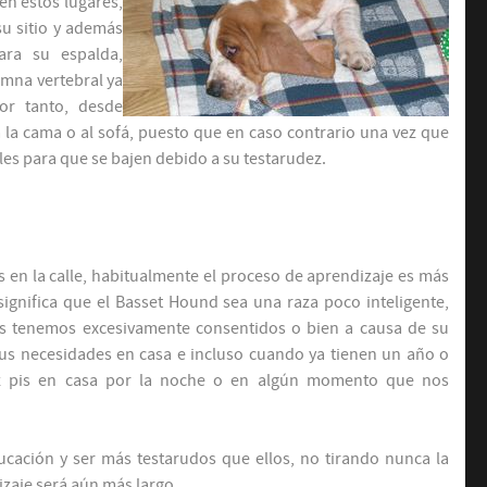
n estos lugares,
u sitio y además
ara su espalda,
umna vertebral ya
or tanto, desde
 la cama o al sofá, puesto que en caso contrario una vez que
les para que se bajen debido a su testarudez.
en la calle, habitualmente el proceso de aprendizaje es más
significa que el Basset Hound sea una raza poco inteligente,
os tenemos excesivamente consentidos o bien a causa de su
sus necesidades en casa e incluso cuando ya tienen un año o
ez pis en casa por la noche o en algún momento que nos
ucación y ser más testarudos que ellos, no tirando nunca la
izaje será aún más largo.