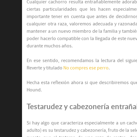
Cualquier cachorro resulta entrañablemente adorab
ciertas particularidades que les hacen especialm
importante tener en cuenta que antes de decidirn
cualquier otra raza, valoremos adecuada y razonad
mantener a un nuevo miembro de la familia y también
poder hacerlo compatible con la llegada de este nue
durante muchos años.
En ese sentido, recomendamos la lectura del siguie
Reverte y titulado
No compres ese perro
.
Hecha esta reflexión ahora si que describiremos que
Hound.
Testarudez y cabezonería entraña
Si hay algo que caracteriza especialmente a un ca
adulto) es su testarudez y cabezonería, fruto de la sel