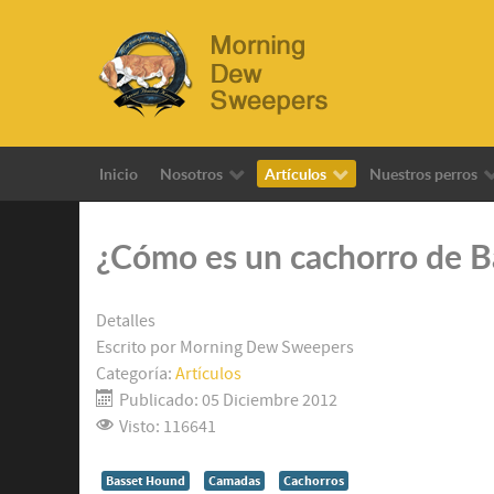
Inicio
Nosotros
Artículos
Nuestros perros
¿Cómo es un cachorro de 
Detalles
Escrito por
Morning Dew Sweepers
Categoría:
Artículos
Publicado: 05 Diciembre 2012
Visto: 116641
Basset Hound
Camadas
Cachorros