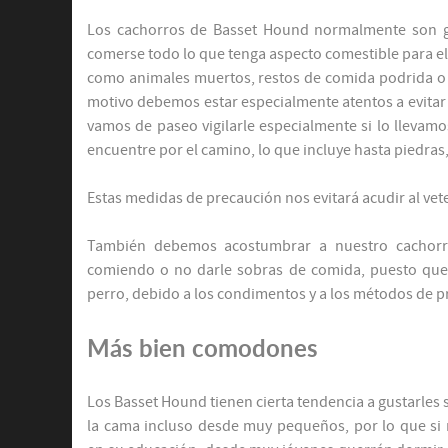
Los cachorros de Basset Hound normalmente son 
comerse todo lo que tenga aspecto comestible para e
como animales muertos, restos de comida podrida o 
motivo debemos estar especialmente atentos a evitar 
vamos de paseo vigilarle especialmente si lo llevam
encuentre por el camino, lo que incluye hasta piedras
Estas medidas de precaución nos evitará acudir al vet
También debemos acostumbrar a nuestro cachorr
comiendo o no darle sobras de comida, puesto que
perro, debido a los condimentos y a los métodos de 
Más bien comodones
Los Basset Hound tienen cierta tendencia a gustarles s
la cama incluso desde muy pequeños, por lo que si