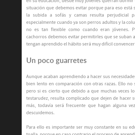
en su educación, desde muy jóvenes querrán dormir e
situación que debemos evitar porque para eso está s
la subida a sofás y camas resulta perjudicial p
especialmente cuando ya son perros adultos y la col
no es tan flexible como cuando eran jóvenes. P
cachorros debemos evitar permitirles que se suban a
tengan aprendido el hábito será muy difícil convencer
Un poco guarretes
Aunque acaban aprendiendo a hacer sus necesidades 
bien lento en comparación con otras razas. Ello no 
pero si es cierto que debido a que muchas veces l
testarudez, resulta complicado que dejen de hacer 
más, todavía será frecuente que hagan alguna v
descuidemos.
Para ello es importante ser muy constante en su ed
toalla, porque en caso contrario el proceso de aprend