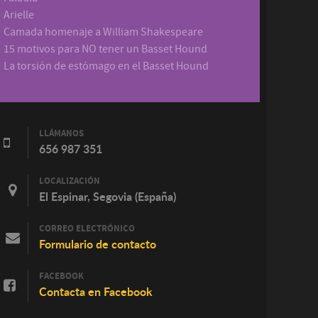
Arielle
Camada homenaje a William Shakespeare
15 motivos para NO tener un Basset Hound
La torsión de estómago en el Basset Hound
LLÁMANOS
656 987 351
LOCALIZACIÓN
El Espinar, Segovia (España)
CORREO ELECTRÓNICO
Formulario de contacto
FACEBOOK
Contacta en Facebook