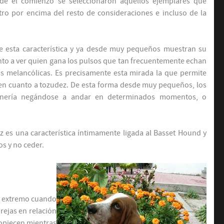
sde el comienzo se seleccionaron aquellos ejemplares que
ro por encima del resto de consideraciones e incluso de la
e esta característica y ya desde muy pequeños muestran su
to a ver quien gana los pulsos que tan frecuentemente echan
as melancólicas. Es precisamente esta mirada la que permite
 en cuanto a tozudez. De esta forma desde muy pequeños, los
onería negándose a andar en determinados momentos, o
 es una característica íntimamente ligada al Basset Hound y
os y no ceder.
ta extremo cuando
rejas en relación
ropiecen mientras