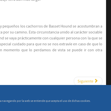
uy pequeños los cachorros de Basset Hound se acostumbran a
a por su camino. Esta circunstancia unido al carácter sociable
und se vaya prácticamente con cualquier persona con la que se
pecial cuidado para que no se nos extravíe en caso de que lo
 un momento que lo perdamos de vista se puede ir con otra
Siguiente
ua navegando por la web se entiende que acepta el uso de dichas cookies.
© 2015 - 2026 Morning Dew Sweepers