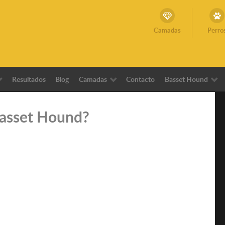
Camadas
Perro
Resultados
Blog
Camadas
Contacto
Basset Hound
Basset Hound?