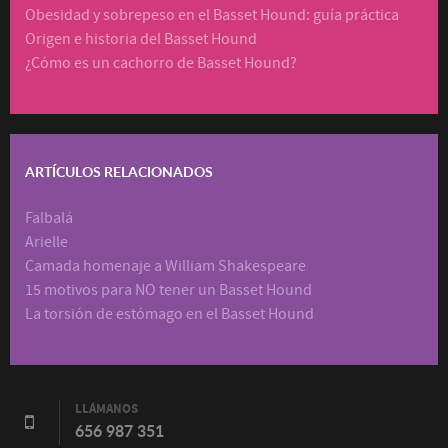
Obesidad y sobrepeso en el Basset Hound: guía práctica
Origen e historia del Basset Hound
¿Cómo es un cachorro de Basset Hound?
ARTÍCULOS RELACIONADOS
Falbalá
Arielle
Camada homenaje a William Shakespeare
15 motivos para NO tener un Basset Hound
La torsión de estómago en el Basset Hound
LLÁMANOS
656 987 351