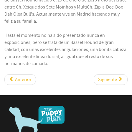
de Basset Hound nacido el 19 de enero de 2016 fruto del cruce
entre Ch. Xeique dos Sete Moinhos y MultiCh. Zip-a-Dee-Doo-
Dah Olea Bull's. Actualmente vive en Madrid haciendo muy
feliz a su familia.
Hasta el momento no ha sido presentado nunca en
exposiciones, pero se trata de un Basset Hound de gran
calidad, con unas excelentes angulaciones, una bonita cabeza
y una excelente linea dorsal, al igual que el resto de sus
hermanos de camada.
Anterior
Siguiente