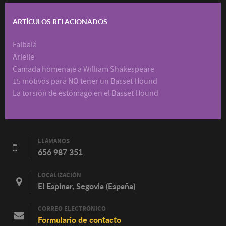
ARTÍCULOS RELACIONADOS
Falbalá
Arielle
Camada homenaje a William Shakespeare
15 motivos para NO tener un Basset Hound
La torsión de estómago en el Basset Hound
LLÁMANOS
656 987 351
LOCALIZACIÓN
El Espinar, Segovia (España)
CORREO ELECTRÓNICO
Formulario de contacto