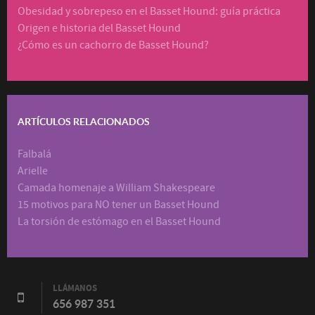
Obesidad y sobrepeso en el Basset Hound: guía práctica
Origen e historia del Basset Hound
¿Cómo es un cachorro de Basset Hound?
ARTÍCULOS RELACIONADOS
Falbalá
Arielle
Camada homenaje a William Shakespeare
15 motivos para NO tener un Basset Hound
La torsión de estómago en el Basset Hound
LLÁMANOS
656 987 351