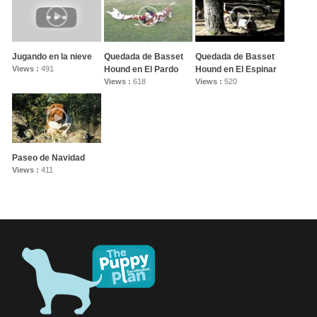
Jugando en la nieve
Quedada de Basset
Quedada de Basset
Views :
491
Hound en El Pardo
Hound en El Espinar
Views :
618
Views :
520
Paseo de Navidad
Views :
411