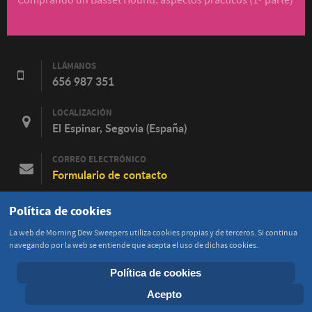
Comprando un Basset Hound: aspectos prácticos (1ª parte)
LLÁMANOS
656 987 351
LOCALIZACIÓN
El Espinar, Segovia (España)
CORREO ELECTRÓNICO
Formulario de contacto
FACEBOOK
Política de cookies
Contacta en Facebook
La web de Morning Dew Sweepers utiliza cookies propias y de terceros. Si continua
navegando por la web se entiende que acepta el uso de dichas cookies.
Política de cookies
© 2015 - 2026 Morning Dew Sweepers
Acepto