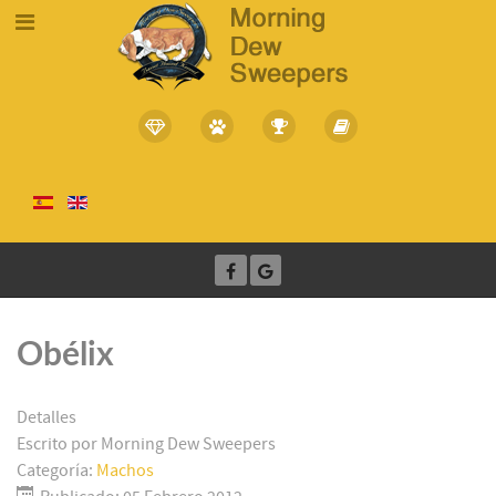
Obélix
Detalles
Escrito por
Morning Dew Sweepers
Categoría:
Machos