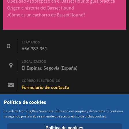
Obesidad y sobrepeso en el Basset Hound: guía práctica
Origen e historia del Basset Hound
¿Cómo es un cachorro de Basset Hound?
LLÁMANOS
656 987 351
LOCALIZACIÓN
El Espinar, Segovia (España)
CORREO ELECTRÓNICO
Formulario de contacto
FACEBOOK
Política de cookies
Contacta en Facebook
La web de Morning Dew Sweepers utiliza cookies propias y de terceros. Si continua
navegando por la web se entiende que acepta el uso de dichas cookies.
Política de cookies